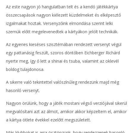
Az este nagyon jó hangulatban telt és a kendó játékkártya
összecsapások nagyon kiélezett küzdelmeket és elképesztő
izgalmakat hoztak. Versenyzőink elmondása szerint lelki
szemük előtt megelevenedtek a kártyákon jelölt technikák.
Az egyenes kieséses szisztémában rendezett versenyt végül
egy pattanásig feszült, szoros döntőben Eichberger Richárd
nyerte meg, így ő lett a shinai és tsuba, valamint az oklevél
boldog tulajdonosa.
A sikerre való tekintettel valószínűleg rendezünk majd még
hasonló versenyt.
Nagyon örülünk, hogy a játék mostani végső verziójával sikerül
megvalósítani azt az álmot, amikor akkor képzeltem el, amikor
a kártya ötlete évekkel ezelőtt megszületett.
Más klubbokat is arra ösztönzünk, hogy rendezzenek hasonló