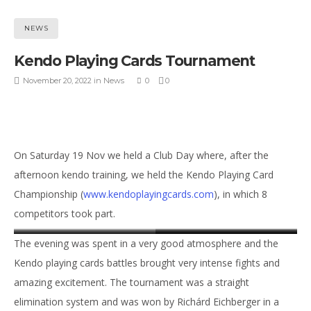
NEWS
Kendo Playing Cards Tournament
November 20, 2022
in
News
0
0
On Saturday 19 Nov we held a Club Day where, after the
afternoon kendo training, we held the Kendo Playing Card
Championship (
www.kendoplayingcards.com
), in which 8
competitors took part.
rbsh_soft
bsh
rbsh_soft
bsh_soft
cof_soft
The evening was spent in a very good atmosphere and the
Kendo playing cards battles brought very intense fights and
amazing excitement. The tournament was a straight
elimination system and was won by Richárd Eichberger in a