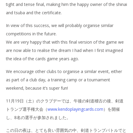
tight and tense final, making him the happy owner of the shinai
and tsuba and the certificate.
In view of this success, we will probably organise similar
competitions in the future.
We are very happy that with this final version of the game we
are now able to realise the dream I had when I first imagined
the idea of the cards game years ago.
We encourage other clubs to organise a similar event, either
as part of a club day, a training camp or a tournament
weekend, because it’s super fun!
11月19日（土）のクラブデーでは、午後の剣道稽古の後、剣道
トランプ選手権大会（
www.kendoplayingcards.com
）を開催
し、8名の選手が参加されました。
この日の夜は、とても良い雰囲気の中、剣道トランプバトルでと